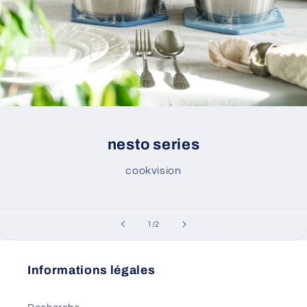
nesto series
cookvision
de
1
/
2
Informations légales