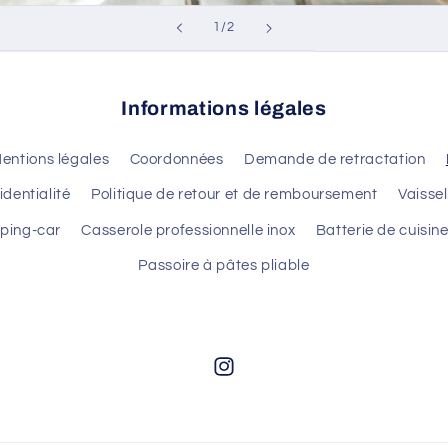
de
1
/
2
Informations légales
entions légales
Coordonnées
Demande de retractation
identialité
Politique de retour et de remboursement
Vaisse
mping-car
Casserole professionnelle inox
Batterie de cuisi
Passoire à pâtes pliable
Instagram