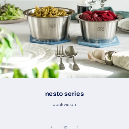
nesto series
cookvision
de
1
/
2