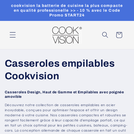
et
cookvision la batterie de cuisine la plus compacte
passer
en qualité professionelle >> - 10 % avec le Code
au
Promo START24
contenu
Panier
C
Casseroles empilables
o
Cookvision
l
Casseroles Design, Haut de Gamme et Empilables avec poignée
amovible
l
Découvrez notre collection de casseroles empilables en acier
e
inoxydable, conçues pour optimiser l'espace et offrir un design
moderne à votre cuisine. Nos casseroles compactes et robustes se
rangent facilement grâce à leur capacité d'empilage parfait, ce qui
c
en fait un choix optimal pour les petites cuisines, bateaux, camping-
cars. La conception allemande de chaque casserole en fait un outil