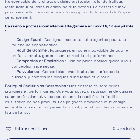
t
indispensable dans chaque cuisine professionnelle, du traiteur,
restaurateur ou dans la cambuse d'un bateau. La casserole inox
professionnelle cookvision vous fera gagner du temps et de l'espace
i
de rangement.
Casserole professionnelle haut de gamme en inox 18/10 empilable
o
:
Design Épuré
: Des lignes modernes et élégantes pour une
n
touche de sophistication.
Haut de Gamme
: Fabriquées en acier inoxydable de qualité
:
professionnelle, garantissant durabilité et performance.
Compactes et Empilables
: Gain de place optimal grâce à leur
conception ingénieuse.
Polyvalence
: Compatibles avec toutes les surfaces de
cuisson, y compris les plaques à induction et le four.
Pourquoi Choisir Nos Casseroles :
Nos casseroles sont belles,
pratiques et performantes. Que vous soyez un passionné de cuisine
ou un professionnel, vous apprécierez la qualité et la facilité
d'utilisation de nos produits. Les poignées amovibles et le design
empilable offrent un rangement optimal, parfait pour les cuisines de
toutes tailles.
Filtrer et trier
6 produits