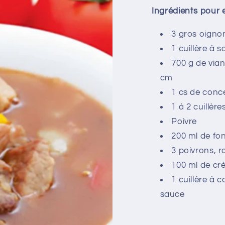
Ingrédients pour 
3 gros oigno
1 cuillère à 
700 g de via
cm
1 cs de conc
1 à 2 cuillèr
Poivre
200 ml de fo
3 poivrons, r
100 ml de cr
1 cuillère à 
sauce