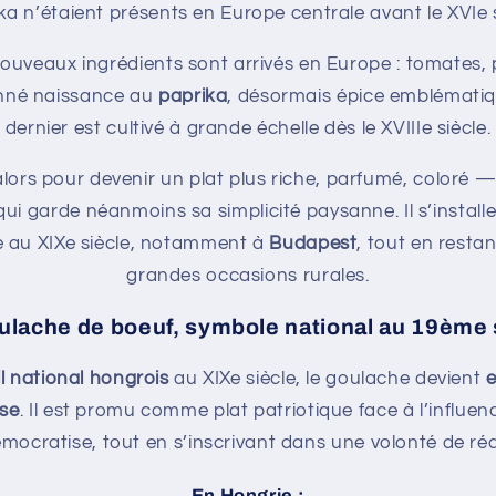
ka n’étaient présents en Europe centrale avant le XVIe s
ouveaux ingrédients sont arrivés en Europe : tomates, 
onné naissance au
paprika
, désormais épice emblématiq
dernier est cultivé à grande échelle dès le XVIIIe siècle.
lors pour devenir un plat plus riche, parfumé, coloré 
ui garde néanmoins sa simplicité paysanne. Il s’install
 au XIXe siècle, notamment à
Budapest
, tout en resta
grandes occasions rurales.
ulache de boeuf, symbole national au 19ème 
il national hongrois
au XIXe siècle, le goulache devient
e
ise
. Il est promu comme plat patriotique face à l’influe
émocratise, tout en s’inscrivant dans une volonté de réa
En Hongrie :