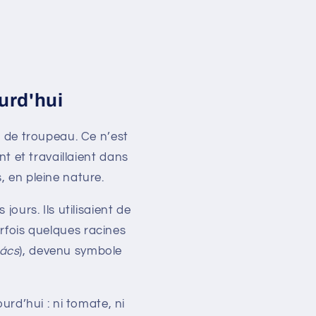
urd'hui
n de troupeau. Ce n’est
nt et travaillaient dans
s, en pleine nature.
jours. Ils utilisaient de
parfois quelques racines
ács
), devenu symbole
urd’hui : ni tomate, ni