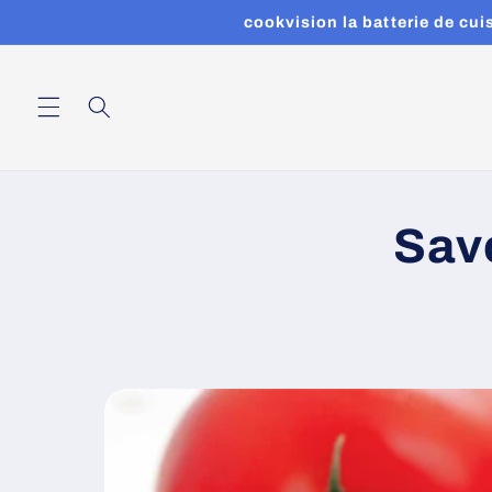
et
cookvision la batterie de cu
passer
au
contenu
Sav