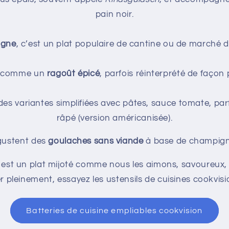
pain noir.
agne
, c’est un plat populaire de cantine ou de marché d
 vu comme un
ragoût épicé
, parfois réinterprété de façon 
 des variantes simplifiées avec pâtes, sauce tomate, p
râpé (version américanisée).
gustent des
goulaches sans viande
à base de champignon
est un plat mijoté comme nous les aimons, savoureux,
er pleinement, essayez les ustensils de cuisines cookvisi
Batteries de cuisine empliables cookvision