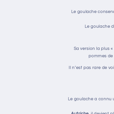
Le goulache conser
Le goulache d
Sa version la plus 
pommes de te
Il n’est pas rare de v
Le goulache a connu
Autriche
, il devient