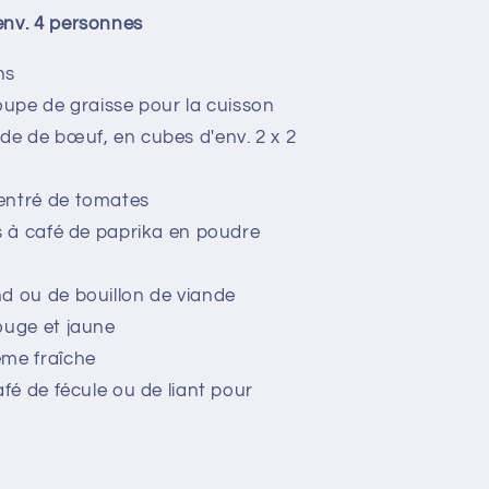
env. 4 personnes
ns
soupe de graisse pour la cuisson
nde de bœuf, en cubes d'env. 2 x 2
entré de tomates
es à café de paprika en poudre
nd ou de bouillon de viande
ouge et jaune
ème fraîche
café de fécule ou de liant pour