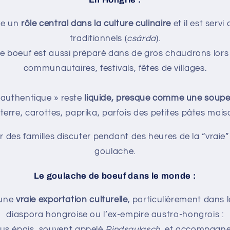
ve un
rôle central dans la culture culinaire
et il est serv
traditionnels (
csárda
).
e boeuf est aussi préparé dans de gros chaudrons lor
communautaires, festivals, fêtes de villages.
« authentique » reste
liquide, presque comme une soup
rre, carottes, paprika, parfois des petites pâtes mais
oir des familles discuter pendant des heures de la “vraie
goulache.
Le goulache de boeuf dans le monde :
 une
vraie exportation culturelle
, particulièrement dans 
diaspora hongroise ou l’ex-empire austro-hongrois :
 plus épais, souvent appelé
Rindsgulasch
, et accompagne