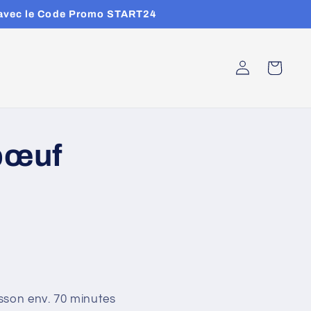
 % avec le Code Promo START24
Connexion
Panier
bœuf
sson env. 70 minutes