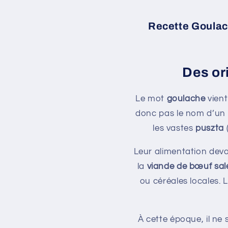
Recette Goulach
Des or
Le mot
goulache
vient
donc pas le nom d’un p
les vastes
puszta
(
Leur alimentation devait
la
viande de bœuf sal
ou céréales locales. 
À cette époque, il ne 