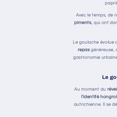
papri
Avec le temps, de n
piments
, qui ont d
Le goulache évolue a
repas
généreuse, q
gastronomie urbaine
Le go
Au moment du
réve
l'identité hongro
autrichienne. Il se d