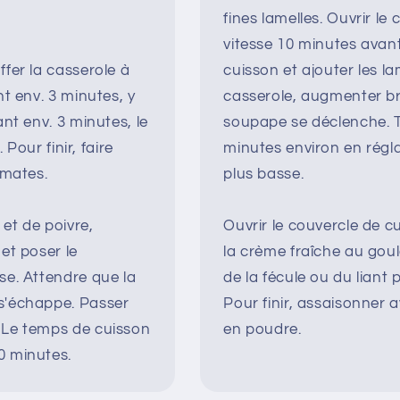
fines lamelles. Ouvrir le
vitesse 10 minutes avant l
fer la casserole à
cuisson et ajouter les l
t env. 3 minutes, y
casserole, augmenter br
nt env. 3 minutes, le
soupape se déclenche. T
 Pour finir, faire
minutes environ en régla
omates.
plus basse.
 et de poivre,
Ouvrir le couvercle de c
et poser le
la crème fraîche au goul
se. Attendre que la
de la fécule ou du liant
s'échappe. Passer
Pour finir, assaisonner 
 Le temps de cuisson
en poudre.
0 minutes.