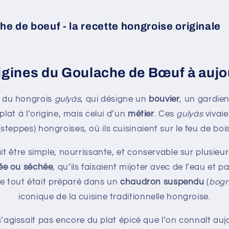
e de boeuf - la recette hongroise originale
igines du Goulache de Bœuf à aujo
 du hongrois
gulyás
, qui désigne un
bouvier
, un gardie
lat à l’origine, mais celui d’un
métier
. Ces
gulyás
vivaie
steppes) hongroises, où ils cuisinaient sur le feu de boi
 être simple, nourrissante, et conservable sur plusieurs 
ée ou séchée
, qu’ils faisaient mijoter avec de l’eau et 
Le tout était préparé dans un
chaudron suspendu
(
bogr
iconique de la cuisine traditionnelle hongroise.
s’agissait pas encore du plat épicé que l’on connaît aujo