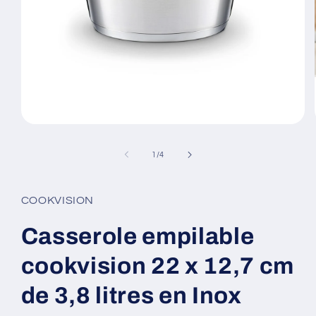
Ouvrir
le
média
de
1
/
4
1
dans
une
fenêtre
COOKVISION
modale
Casserole empilable
cookvision 22 x 12,7 cm
de 3,8 litres en Inox