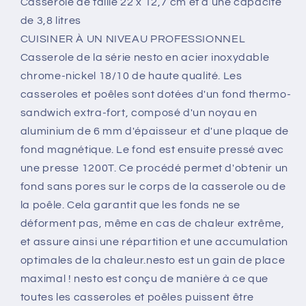
Casserole de taille 22 x 12,7 cm et d’une capacité
litres
litres
de 3,8 litres
en
en
Inox
Inox
CUISINER À UN NIVEAU PROFESSIONNEL
Casserole de la série nesto en acier inoxydable
chrome-nickel 18/10 de haute qualité. Les
casseroles et poêles sont dotées d'un fond thermo-
sandwich extra-fort, composé d'un noyau en
aluminium de 6 mm d'épaisseur et d'une plaque de
fond magnétique. Le fond est ensuite pressé avec
une presse 1200T. Ce procédé permet d'obtenir un
fond sans pores sur le corps de la casserole ou de
la poêle. Cela garantit que les fonds ne se
déforment pas, même en cas de chaleur extrême,
et assure ainsi une répartition et une accumulation
optimales de la chaleur.nesto est un gain de place
maximal ! nesto est conçu de manière à ce que
toutes les casseroles et poêles puissent être