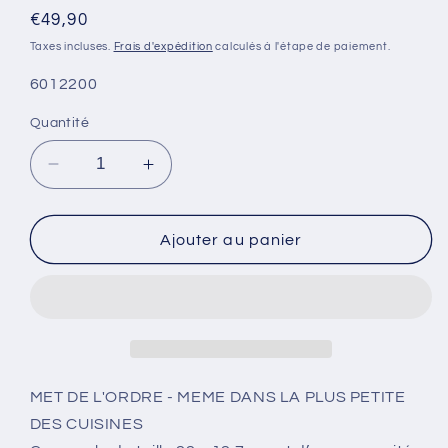
Prix
€49,90
habituel
Taxes incluses.
Frais d'expédition
calculés à l'étape de paiement.
SKU:
6012200
Quantité
Réduire
Augmenter
la
la
quantité
quantité
de
de
Ajouter au panier
Casserole
Casserole
empilable
empilable
cookvision
cookvision
22
22
x
x
12,7
12,7
cm
cm
MET DE L'ORDRE - MEME DANS LA PLUS PETITE
de
de
DES CUISINES
3,8
3,8