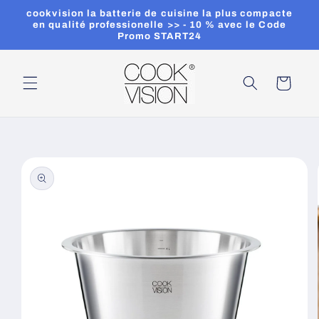
et
cookvision la batterie de cuisine la plus compacte
passer
en qualité professionelle >> - 10 % avec le Code
au
Promo START24
contenu
Panier
Passer aux
informations
produits