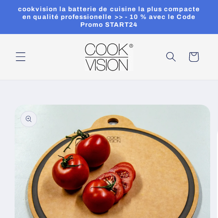
et
cookvision la batterie de cuisine la plus compacte
passer
en qualité professionelle >> - 10 % avec le Code
au
Promo START24
contenu
Panier
Passer aux
informations
produits