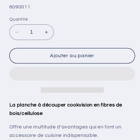
SKU:
6090011
Quantité
Réduire
Augmenter
la
la
quantité
quantité
de
de
Ajouter au panier
Couvercle
Couvercle
planche
planche
à
à
découper,
découper,
diamètre
diamètre
24
24
cm
cm
La planche à découper cookvision en fibres de
bois/cellulose
Offre une multitude d'avantages qui en font un
accessoire de cuisine indispensable.