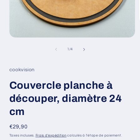
Ouvrir
le
média
de
1
/
4
1
dans
une
fenêtre
cookvision
modale
Couvercle planche à
découper, diamètre 24
cm
Prix
€29,90
habituel
Taxes incluses.
Frais d'expédition
calculés à l'étape de paiement.