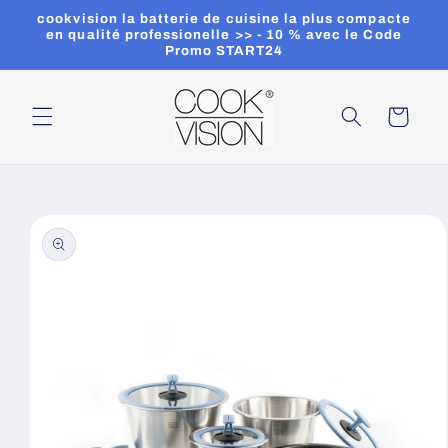
et
cookvision la batterie de cuisine la plus compacte
passer
en qualité professionelle >> - 10 % avec le Code
au
Promo START24
contenu
Panier
Passer aux
informations
produits