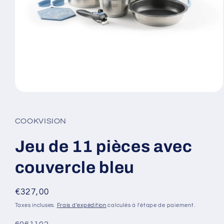
Ouvrir
le
média
1
COOKVISION
dans
une
fenêtre
Jeu de 11 pièces avec
modale
couvercle bleu
Prix
€327,00
habituel
Taxes incluses.
Frais d'expédition
calculés à l'étape de paiement.
SKU:
6061102