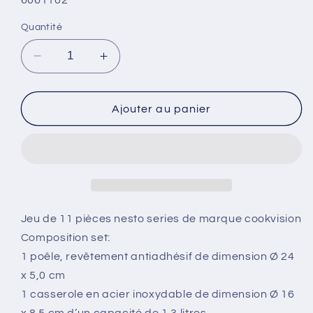
Quantité
Réduire
Augmenter
la
la
quantité
quantité
de
de
Ajouter au panier
Jeu
Jeu
de
de
11
11
pièces
pièces
avec
avec
couvercle
couvercle
bleu
bleu
Jeu de 11 pièces nesto series de marque cookvision
Composition set:
1 poêle, revêtement antiadhésif de dimension Ø 24
x 5,0 cm
1 casserole en acier inoxydable de dimension Ø 16