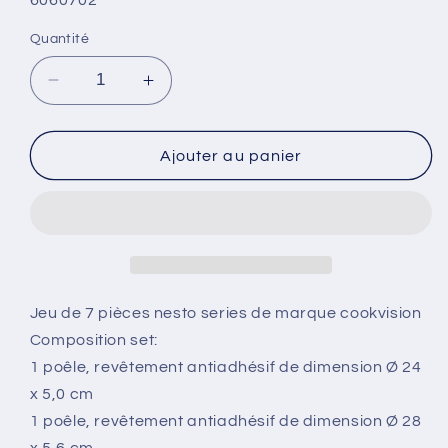
Quantité
Réduire
Augmenter
la
la
quantité
quantité
de
de
Ajouter au panier
Jeu
Jeu
de
de
7
7
pièces
pièces
avec
avec
couvercle
couvercle
bleu
bleu
Jeu de 7 pièces nesto series de marque cookvision
Composition set:
1 poêle, revêtement antiadhésif de dimension Ø 24
x 5,0 cm
1 poêle, revêtement antiadhésif de dimension Ø 28