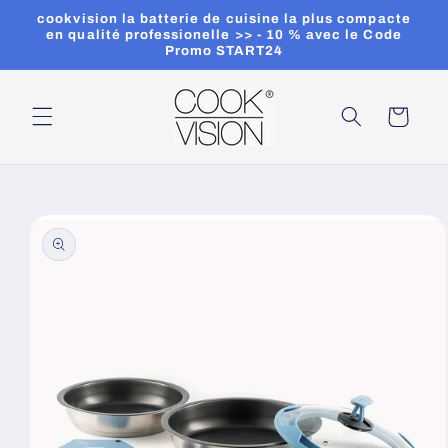
et
cookvision la batterie de cuisine la plus compacte
passer
en qualité professionelle >> - 10 % avec le Code
au
Promo START24
contenu
Panier
Passer aux
informations
produits