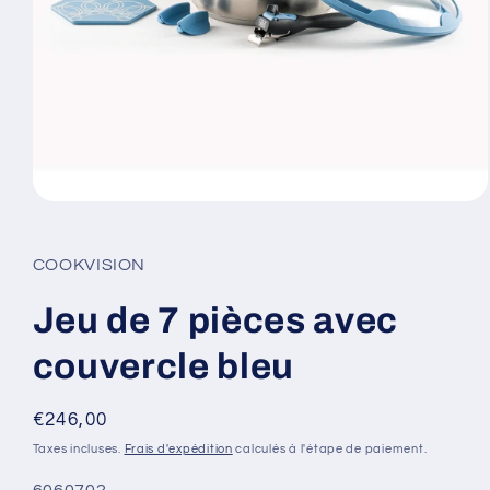
Ouvrir
le
média
1
COOKVISION
dans
une
fenêtre
Jeu de 7 pièces avec
modale
couvercle bleu
Prix
€246,00
habituel
Taxes incluses.
Frais d'expédition
calculés à l'étape de paiement.
SKU:
6060702