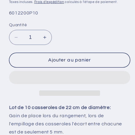
habituel
promotionnel
Taxes incluses.
Frais d'expédition
calculés à l'étape de paiement.
SKU:
6012200P10
Quantité
Réduire
Augmenter
la
la
quantité
quantité
de
de
Ajouter au panier
Pack
Pack
10x
10x
casseroles
casseroles
22
22
cm
cm
cookvision
cookvision
Lot de 10 casseroles de 22 cm de diamètre:
Gain de place lors du rangement, lors de
l'empillage des casseroles l'écart entre chacune
est de seulement 5 mm.