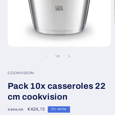
Ouvrir
le
média
de
1
/
5
1
dans
une
fenêtre
COOKVISION
modale
Pack 10x casseroles 22
cm cookvision
Prix
Prix
€424,15
En vente
€499,00