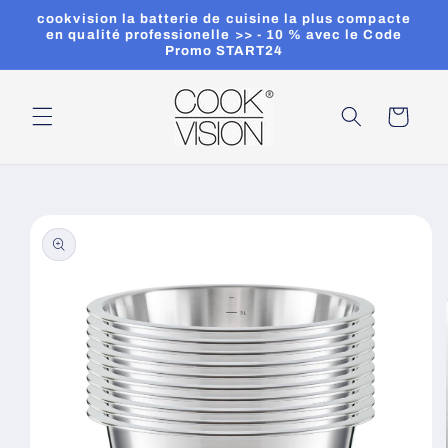
et
cookvision la batterie de cuisine la plus compacte
passer
en qualité professionelle >> - 10 % avec le Code
au
Promo START24
contenu
Panier
Passer aux
informations
produits