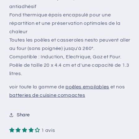
Inox
Inox
antiadhésif
Fond thermique épais encapsulé pour une
répartition et une préservation optimales de la
chaleur
Toutes les poêles et casseroles nesto peuvent aller
au four (sans poignée) jusqu'à 260°.
Compatible : Induction, Electrique, Gaz et Four.
Poêle de taille 20 x 4.4 cm et d'une capacité de 1.3
litres.
voir toute la gamme de
poêles empilables
et nos
batteries de cuisine compactes
Share
1 avis