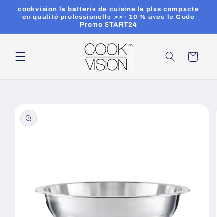
et
cookvision la batterie de cuisine la plus compacte
passer
en qualité professionelle >> - 10 % avec le Code
au
Promo START24
contenu
Panier
Passer aux
informations
produits