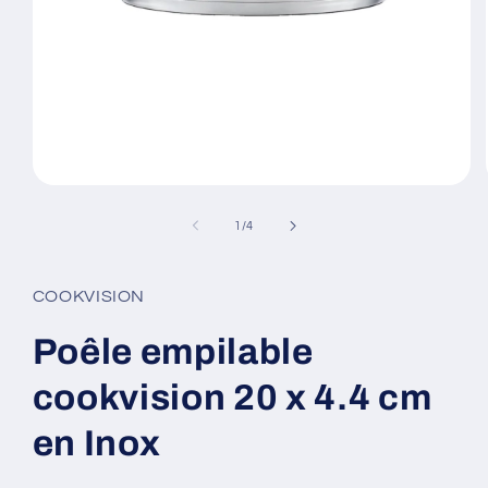
Ouvrir
le
média
de
1
/
4
1
dans
une
fenêtre
COOKVISION
modale
Poêle empilable
cookvision 20 x 4.4 cm
en Inox