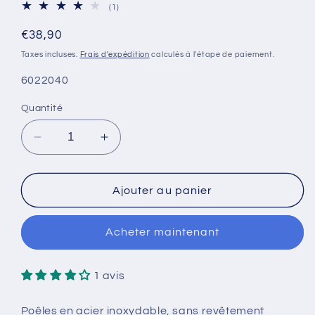
1
(1)
total
des
Prix
€38,90
critiques
habituel
Taxes incluses.
Frais d'expédition
calculés à l'étape de paiement.
SKU:
6022040
Quantité
Réduire
Augmenter
la
la
quantité
quantité
de
de
Ajouter au panier
Poêle
Poêle
empilable
empilable
Acheter maintenant
cookvision
cookvision
20
20
x
x
1 avis
4.4
4.4
cm
cm
Poêles en acier inoxydable, sans revêtement
en
en