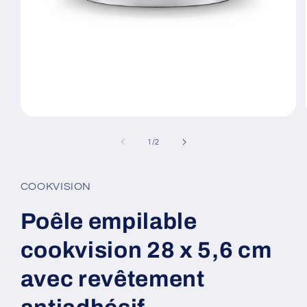
Ouvrir
le
média
de
1
/
2
1
dans
une
fenêtre
COOKVISION
modale
Poêle empilable
cookvision 28 x 5,6 cm
avec revêtement