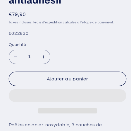
antiadhésif
Prix
€79,90
habituel
Taxes incluses.
Frais d'expédition
calculés à l'étape de paiement.
SKU:
6022830
Quantité
Réduire
Augmenter
la
la
quantité
quantité
de
de
Ajouter au panier
Poêle
Poêle
empilable
empilable
cookvision
cookvision
28
28
x
x
5,6
5,6
cm
cm
Poêles en acier inoxydable, 3 couches de
avec
avec