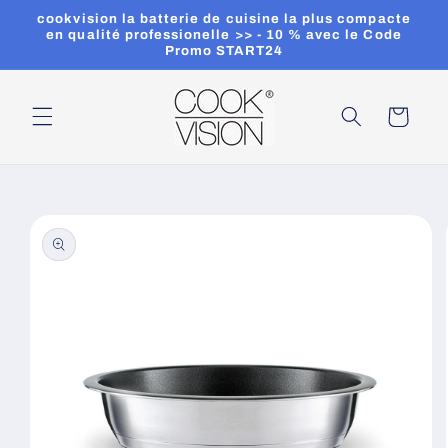
et
cookvision la batterie de cuisine la plus compacte
passer
en qualité professionelle >> - 10 % avec le Code
au
Promo START24
contenu
Panier
Passer aux
informations
produits