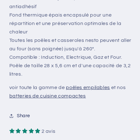
3,2
3,2
antiadhésif
litres
litres
Fond thermique épais encapsulé pour une
en
en
répartition et une préservation optimales de la
Inox
Inox
chaleur
Toutes les poêles et casseroles nesto peuvent aller
au four (sans poignée) jusqu'à 260°.
Compatible : Induction, Electrique, Gaz et Four.
Poêle de taille 28 x 5,6 cm et d'une capacité de 3,2
litres.
voir toute la gamme de
poêles empilables
et nos
batteries de cuisine compactes
Share
2 avis