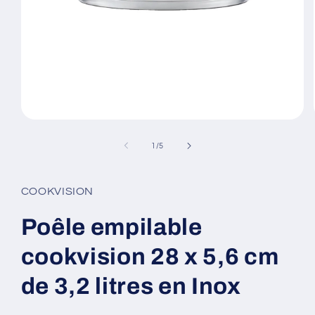
Ouvrir
le
média
de
1
/
5
1
dans
une
fenêtre
COOKVISION
modale
Poêle empilable
cookvision 28 x 5,6 cm
de 3,2 litres en Inox