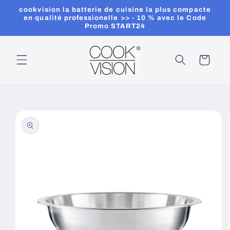
et
cookvision la batterie de cuisine la plus compacte
passer
en qualité professionelle >> - 10 % avec le Code
au
Promo START24
contenu
Panier
Passer aux
informations
produits