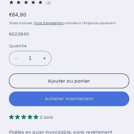
2
(2)
total
des
Prix
€64,90
critiques
habituel
Taxes incluses.
Frais d'expédition
calculés à l'étape de paiement.
SKU:
6022840
Quantité
Réduire
Augmenter
la
la
quantité
quantité
de
de
Ajouter au panier
Poêle
Poêle
empilable
empilable
Acheter maintenant
cookvision
cookvision
28
28
x
x
2 avis
5,6
5,6
cm
cm
Poêles en acier inoxydable, sans revêtement
de
de